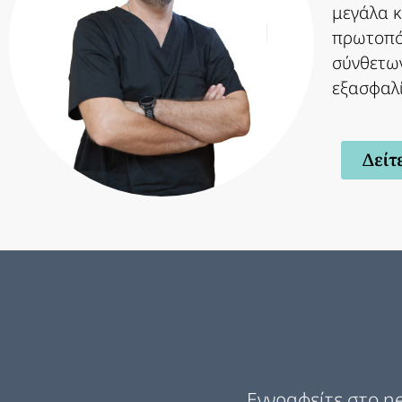
μεγάλα κ
πρωτοπόρ
σύνθετων
εξασφαλί
Δείτ
Εγγραφείτε στο ne