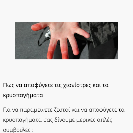
Πως να αποφύγετε τις χιονίστρες και τα
κρυοπαγήματα
Για να παραμείνετε ζεστοί και να αποφύγετε τα
κρυοπαγήματα σας δίνουμε μερικές απλές
συμβουλές :