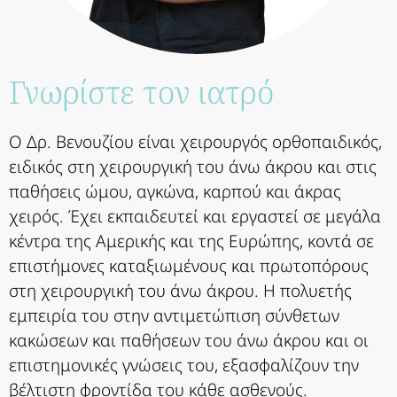
Γνωρίστε τον ιατρό
Ο Δρ. Βενουζίου είναι χειρουργός ορθοπαιδικός,
ειδικός στη χειρουργική του άνω άκρου και στις
παθήσεις ώμου, αγκώνα, καρπού και άκρας
χειρός. Έχει εκπαιδευτεί και εργαστεί σε μεγάλα
κέντρα της Αμερικής και της Ευρώπης, κοντά σε
επιστήμονες καταξιωμένους και πρωτοπόρους
στη χειρουργική του άνω άκρου. Η πολυετής
εμπειρία του στην αντιμετώπιση σύνθετων
κακώσεων και παθήσεων του άνω άκρου και οι
επιστημονικές γνώσεις του, εξασφαλίζουν την
βέλτιστη φροντίδα του κάθε ασθενούς.