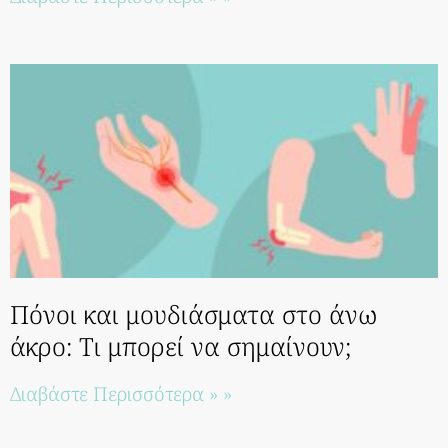
Πόνοι και μουδιάσματα στο άνω
άκρο: Τι μπορεί να σημαίνουν;
Διαβάστε Περισσότερα » »