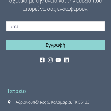
σχετικά με την υγεία και την ευεξία που
μπορεί να σας ενδιαφέρουν.
Εγγραφή
Ιατρείο
Αδριανουπόλεως 6, Καλαμαριά, ΤΚ 55133