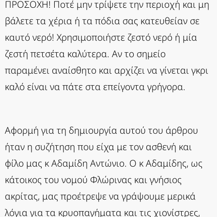
ΠΡΟΣΟΧΗ! Ποτέ μην τρίψετε την περιοχή και μη
βάλετε τα χέρια ή τα πόδια σας κατευθείαν σε
καυτό νερό! Χρησιμοποιήστε ζεστό νερό ή μία
ζεστή πετσέτα καλύτερα. Αν το σημείο
παραμένει αναίσθητο και αρχίζει να γίνεται γκρι
καλό είναι να πάτε στα επείγοντα γρήγορα.
Αφορμή για τη δημιουργία αυτού του άρθρου
ήταν η συζήτηση που είχα με τον ασθενή και
φίλο μας κ Αδαμίδη Αντώνιο. Ο κ Αδαμίδης, ως
κάτοικος του νομού Φλώρινας και γνήσιος
ακρίτας, μας προέτρεψε να γράψουμε μερικά
λόγια για τα κρυοπαγήματα και τις χιονίστρες,