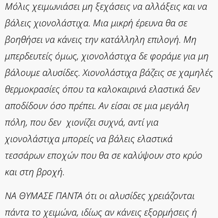
Μόλις χειμωνιάσει μη ξεχάσεις να αλλάξεις και να
βάλεις χιονολάστιχα. Μια μικρή έρευνα θα σε
βοηθήσει να κάνεις την κατάλληλη επιλογή. Μη
μπερδευτείς όμως, χιονολάστιχα δε φοράμε για μη
βάλουμε αλυσίδες. Χιονολάστιχα βάζεις σε χαμηλές
θερμοκρασίες όπου τα καλοκαιρινά ελαστικά δεν
αποδίδουν όσο πρέπει. Αν είσαι σε μια μεγάλη
πόλη, που δεν χιονίζει συχνά, αντί για
χιονολάστιχα μπορείς να βάλεις ελαστικά
τεσσάρων εποχών που θα σε καλύψουν στο κρύο
και στη βροχή.
ΝΑ ΘΥΜΑΣΕ ΠΑΝΤΑ ότι οι αλυσίδες χρειάζονται
πάντα το χειμώνα, ιδίως αν κάνεις εξορμήσεις ή