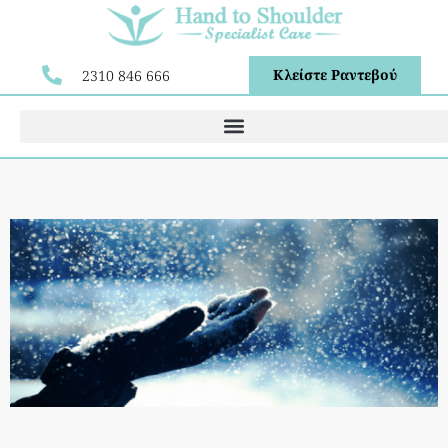
Κλείστε Ραντεβού
2310 846 666