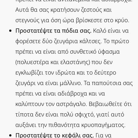
Αυτά θα σας κρατήσουν ζεστούς και
στεγνούς για όση ώρα βρίσκεστε στο κρύο.
Προστατέψτε τα πόδια σας.
Καλό είναι να
φορέσετε δύο ζευγάρια κάλτσες. Το πρώτο
πρέπει να είναι από συνθετικό ύφασμα
(πολυεστέρα και ελαστάνης) που δεν
εγκλωβίζει τον ιδρώτα και το δεύτερο
ζευγάρι να είναι μάλλινο. Τα παπούτσια σας
πρέπει να είναι αδιάβροχα και να
καλύπτουν τον αστράγαλο. Βεβαιωθείτε ότι
τίποτα δεν είναι πολύ σφιχτό, γιατί αυτό
αυξάνει την πιθανότητα κρυοπαγήματος.
Προστατέψτε το κεφάλι σας.
Για να