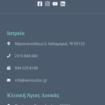
Ιατρείο
Αδριανουπόλεως 6, Καλαμαριά, ΤΚ 55133
2310 846 666
694 529 8190
info@venouziou.gr
Κλινική Άγιος Λουκάς