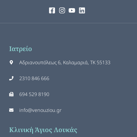
Ιατρείο
Αδριανουπόλεως 6, Καλαμαριά, ΤΚ 55133
2310 846 666
694 529 8190
info@venouziou.gr
Κλινική Άγιος Λουκάς