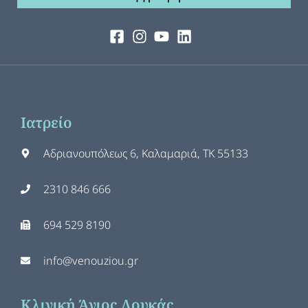
Ιατρείο
Αδριανουπόλεως 6, Καλαμαριά, ΤΚ 55133
2310 846 666
694 529 8190
info@venouziou.gr
Κλινική Άγιος Λουκάς