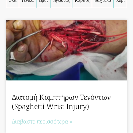
Όλα
Γενικά
Ώμος
Αγκώνας
Καρπός
Δάχτυλα
Χέρι
Διατομή Καμπτήρων Τενόντων
(Spaghetti Wrist Injury)
Διαβάστε περισσότερα »