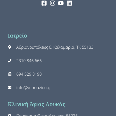
Ιατρείο
Αδριανουπόλεως 6, Καλαμαριά, ΤΚ 55133
2310 846 666
694 529 8190
info@venouziou.gr
Κλινική Άγιος Λουκάς
Πανόραμα Θεσσαλονίκης, 55236