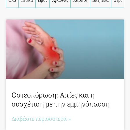
Όλα
Γενικά
Ώμος
Αγκώνας
Καρπός
Δάχτυλα
Χέρι
Οστεοπόρωση: Αιτίες και η
συσχέτιση με την εμμηνόπαυση
Διαβάστε περισσότερα »