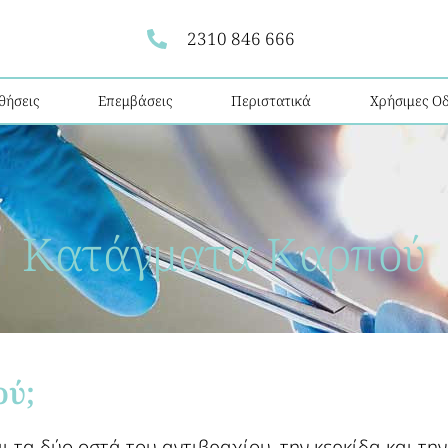
2310 846 666
θήσεις
Επεμβάσεις
Περιστατικά
Χρήσιμες Οδ
Κατάγματα Καρπού​
ύ;​
τα δύο οστά του αντιβραχίου, την κερκίδα και την 