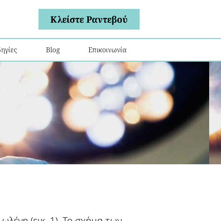
Κλείστε Ραντεβού
ηγίες
Blog
Επικοινωνία
ωλένη (εικ. 1). Το σχήμα των