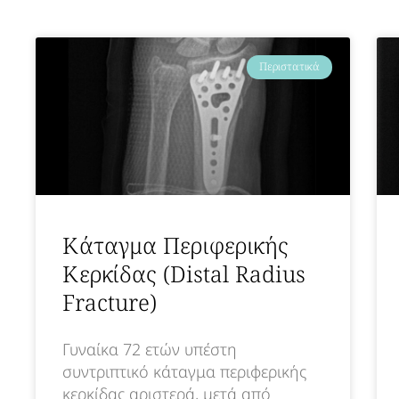
Περιστατικά
Κάταγμα Περιφερικής
Κερκίδας (Distal Radius
Fracture)
Γυναίκα 72 ετών υπέστη
συντριπτικό κάταγμα περιφερικής
κερκίδας αριστερά, μετά από