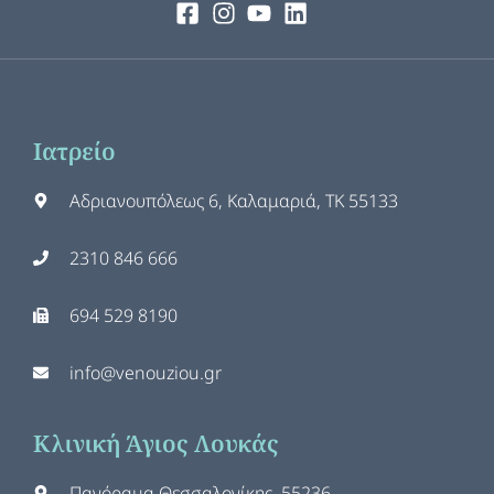
Ιατρείο
Αδριανουπόλεως 6, Καλαμαριά, ΤΚ 55133
2310 846 666
694 529 8190
info@venouziou.gr
Κλινική Άγιος Λουκάς
Πανόραμα Θεσσαλονίκης, 55236