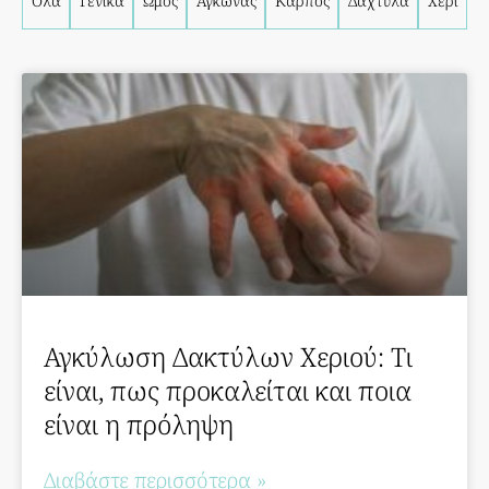
Όλα
Γενικά
Ώμος
Αγκώνας
Καρπός
Δάχτυλα
Χέρι
Αγκύλωση Δακτύλων Χεριού: Τι
είναι, πως προκαλείται και ποια
είναι η πρόληψη
Διαβάστε περισσότερα »