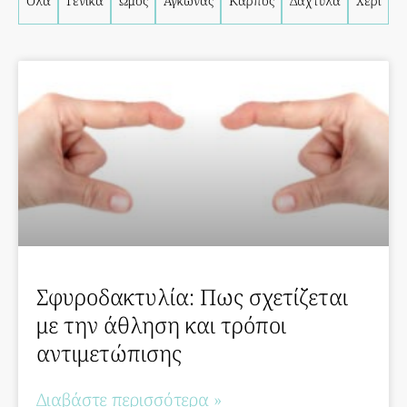
Όλα
Γενικά
Ώμος
Αγκώνας
Καρπός
Δάχτυλα
Χέρι
Σφυροδακτυλία: Πως σχετίζεται
με την άθληση και τρόποι
αντιμετώπισης
Διαβάστε περισσότερα »