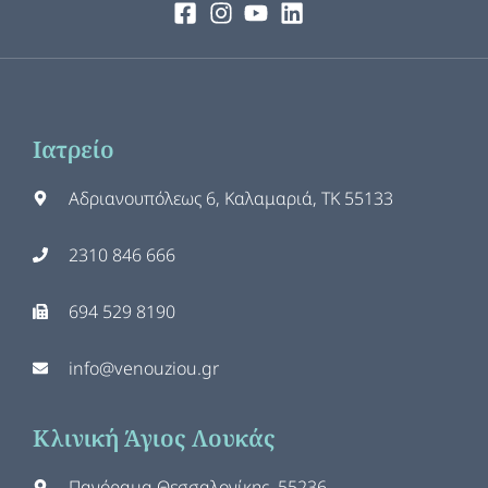
Ιατρείο
Αδριανουπόλεως 6, Καλαμαριά, ΤΚ 55133
2310 846 666
694 529 8190
info@venouziou.gr
Κλινική Άγιος Λουκάς
Πανόραμα Θεσσαλονίκης, 55236