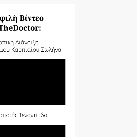
φιλή Βίντεο
TheDoctor:
οπική Διάνοιξη
μου Καρπιαίου Σωλήνα
οποιός Τενοντίτδα