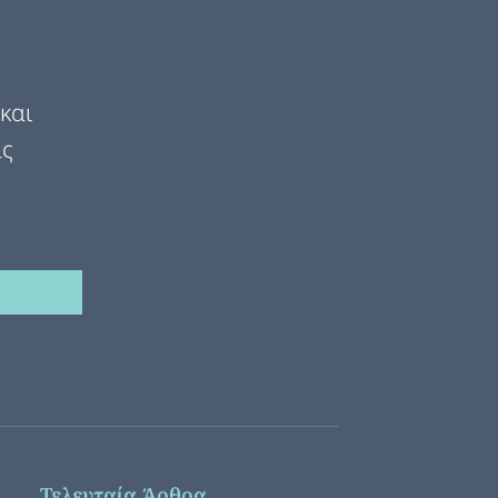
και
ας
Τελευταία Άρθρα