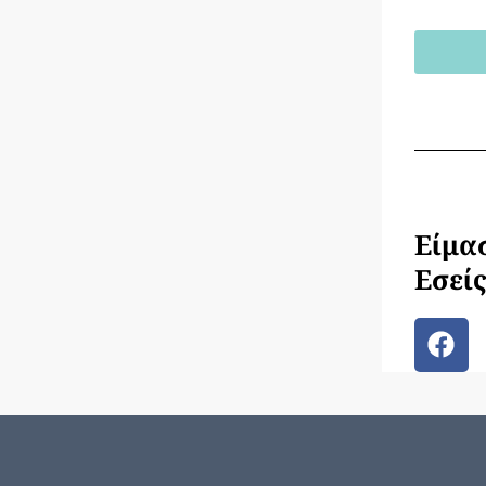
Είμασ
Εσείς