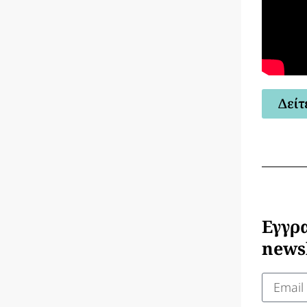
Δείτ
Εγγρ
newsl