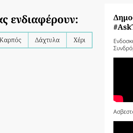
ας ενδιαφέρουν:
Δημο
#Ask
Καρπός
Δάχτυλα
Χέρι
Ενδοσκ
Συνδρό
Ασβεστ