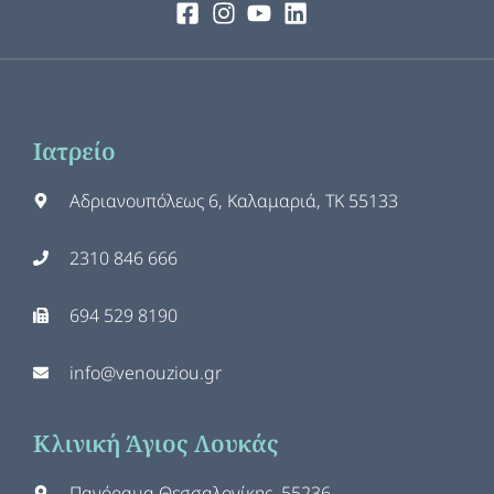
Ιατρείο
Αδριανουπόλεως 6, Καλαμαριά, ΤΚ 55133
2310 846 666
694 529 8190
info@venouziou.gr
Κλινική Άγιος Λουκάς
Πανόραμα Θεσσαλονίκης, 55236