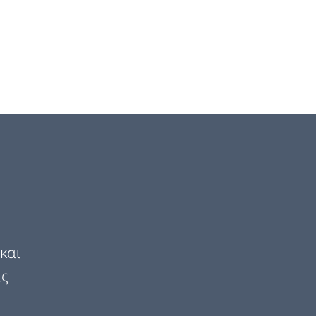
και
ας