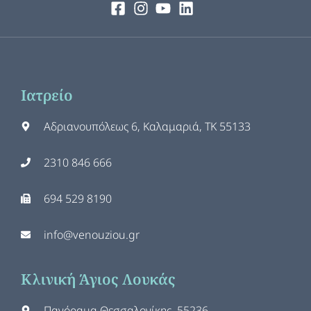
Ιατρείο
Αδριανουπόλεως 6, Καλαμαριά, ΤΚ 55133
2310 846 666
694 529 8190
info@venouziou.gr
Κλινική Άγιος Λουκάς
Πανόραμα Θεσσαλονίκης, 55236