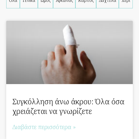
Όλα
Γενικά
Ώμος
Αγκώνας
Καρπός
Δάχτυλα
Χέρι
Συγκόλληση άνω άκρου: Όλα όσα
χρειάζεται να γνωρίζετε
Διαβάστε περισσότερα »