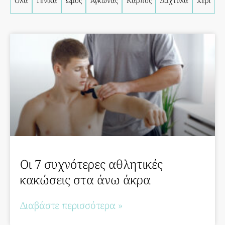
Όλα
Γενικά
Ώμος
Αγκώνας
Καρπός
Δάχτυλα
Χέρι
Οι 7 συχνότερες αθλητικές
κακώσεις στα άνω άκρα
Διαβάστε περισσότερα »