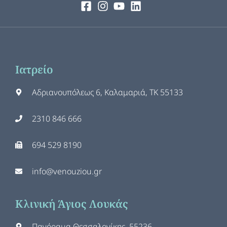
Ιατρείο
Αδριανουπόλεως 6, Καλαμαριά, ΤΚ 55133
2310 846 666
694 529 8190
info@venouziou.gr
Κλινική Άγιος Λουκάς
Πανόραμα Θεσσαλονίκης, 55236