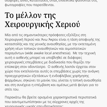
διάφορες άλλες καταστάσεις όπως ενδεικτικά φαίνονται στις
φωτογραφίες που παρατίθενται.
Το μέλλον της
Χειρουργικής Χεριού
Μία από τις σημαντικότερες πρόσφατες εξελίξεις στη
Χειρουργική Χεριού και Άνω Άκρου είναι η τάση αποφυγής της
καταστολής και της γενικής αναισθησίας, με την εκτεταμένη
χρήση νέων τοπικών αναισθητικών και αιμοστατικών
παραγόντων (wide awake local anesthesia). Με την τεχνική
αυτή ο ασθενής μπορεί να υποβληθεί σε διάφορες
χειρουργικές επεμβάσεις με διαδικασία που θυμίζει την
επίσκεψη στον οδοντίατρο. Ο ασθενής λοιπόν έρχεται στον
χώρο που εκτελούνται αυτές οι επεμβάσεις χωρίς την ανάγκη
προεγχειρητικών εξετάσεων ή ενδοφλέβιας χορήγησης
φαρμάκων, σηκώνει το μανίκι του, γίνεται η τοπική αναισθησία
και στη συνέχεια η επέμβαση και αμέσως μετά φεύγει για το
σπίτι του.
Παρακάτω θα βρείτε ορισμένα χαρακτηριστικά περιστατικά
που ααντιμετωπίστηκαν με τις σύγχρονες αρχές της
χειρουργικής μικρής επεμβατικότητας: