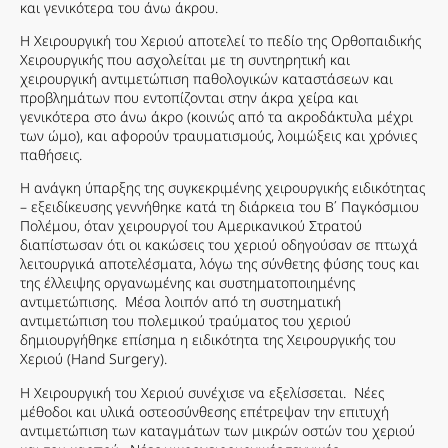
και γενικότερα του άνω άκρου.
Η Χειρουργική του Χεριού αποτελεί το πεδίο της Ορθοπαιδικής
Χειρουργικής που ασχολείται με τη συντηρητική και
χειρουργική αντιμετώπιση παθολογικών καταστάσεων και
προβλημάτων που εντοπίζονται στην άκρα χείρα και
γενικότερα στο άνω άκρο (κοινώς από τα ακροδάκτυλα μέχρι
των ώμο), και αφορούν τραυματισμούς, λοιμώξεις και χρόνιες
παθήσεις.
Η ανάγκη ύπαρξης της συγκεκριμένης χειρουργικής ειδικότητας
– εξειδίκευσης γεννήθηκε κατά τη διάρκεια του Β΄ Παγκόσμιου
Πολέμου, όταν χειρουργοί του Αμερικανικού Στρατού
διαπίστωσαν ότι οι κακώσεις του χεριού οδηγούσαν σε πτωχά
λειτουργικά αποτελέσματα, λόγω της σύνθετης φύσης τους και
της έλλειψης οργανωμένης και συστηματοποιημένης
αντιμετώπισης. Μέσα λοιπόν από τη συστηματική
αντιμετώπιση του πολεμικού τραύματος του χεριού
δημιουργήθηκε επίσημα η ειδικότητα της Χειρουργικής του
Χεριού (Hand Surgery).
Η Χειρουργική του Χεριού συνέχισε να εξελίσσεται. Νέες
μέθοδοι και υλικά οστεοσύνθεσης επέτρεψαν την επιτυχή
αντιμετώπιση των καταγμάτων των μικρών οστών του χεριού