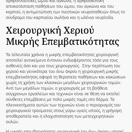
αρθροπλαστικές ώμου και αγκώνα, η αρθροσκοπική
αποκατάσταση παθήσεων του ώμου, του αγκώνα και του
καρπού, η αντιμετώπιση των πιεστικών νευροπαθειών όπως το
σύνδρομο του καρπιαίου σωλήνα και η ωλένια νευρίτιδα.
Χειρουργική Χεριού
Μικρής Επεμβατικότητας
Τα τελευταία χρόνια η μικρής επεμβατικότητας χειρουργική
αποτελεί αντικείμενο έντονου ενδιαφέροντος τόσο για τους
ασθενείς όσο και για τους χειρουργούς. Στην περίπτωση του
χεριού και γενικότερα του άνω άκρου η χειρουργική μικρής
επεμβατικότητας αφορά τη θεραπεία παθήσεων και κακώσεων
χωρίς τη χρήση των κλασικών μεγάλων χειρουργικών τομών.
Αντί των μεγάλων τομών, ο χειρουργός με τη βοήθεια
σύγχρονων εργαλείων και τεχνικών είναι σε θέση να εκτελεί
σύνθετες επεμβάσεις με πολύ μικρές τομές στο δέρμα. Τα
πλεονεκτήματα αυτών των τεχνικών είναι ο περιορισμός του
χειρουργικού τραύματος στους γύρω υγιείς ιστούς, η γρήγορη
αποθεραπεία και η ελαχιστοποίηση των μετεγχειρητικών
ουλών.
Η μικρής επεμβατικότητας χειρουργική του άνω άκρου μπορεί