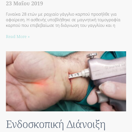
23 Μαΐου 2019
Γυναίκα 28 ετών με ραχιαίο γάγγλιο καρπού προσήλθε για
αφαίρεση. Η ασθενής υποβλήθηκε σε μαγνητική τομογραφία
καρπού που επιβεβαίωσε τη διάγνωση του γαγγλίου και η
Read More »
Ενδοσκοπική Διάνοιξη