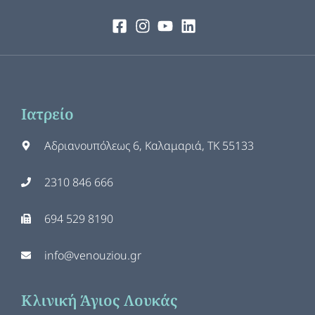
Ιατρείο
Αδριανουπόλεως 6, Καλαμαριά, ΤΚ 55133
2310 846 666
694 529 8190
info@venouziou.gr
Κλινική Άγιος Λουκάς