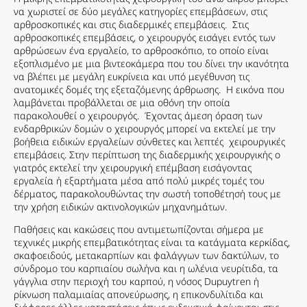
να χωριστεί σε δύο μεγάλες κατηγορίες επεμβάσεων, στις
αρθροσκοπικές και στις διαδερμικές επεμβάσεις. Στις
αρθροσκοπικές επεμβάσεις, ο χειρουργός εισάγει εντός των
αρθρώσεων ένα εργαλείο, το αρθροσκόπιο, το οποίο είναι
εξοπλισμένο με μια βιντεοκάμερα που του δίνει την ικανότητα
να βλέπει με μεγάλη ευκρίνεια και υπό μεγέθυνση τις
ανατομικές δομές της εξεταζόμενης άρθρωσης. Η εικόνα που
λαμβάνεται προβάλλεται σε μια οθόνη την οποία
παρακολουθεί ο χειρουργός. Έχοντας άμεση όραση των
ενδαρθρικών δομών ο χειρουργός μπορεί να εκτελεί με την
βοήθεια ειδικών εργαλείων σύνθετες και λεπτές χειρουργικές
επεμβάσεις. Στην περίπτωση της διαδερμικής χειρουργικής ο
γιατρός εκτελεί την χειρουργική επέμβαση εισάγοντας
εργαλεία ή εξαρτήματα μέσα από πολύ μικρές τομές του
δέρματος, παρακολουθώντας την σωστή τοποθέτησή τους με
την χρήση ειδικών ακτινολογικών μηχανημάτων.
Παθήσεις και κακώσεις που αντιμετωπίζονται σήμερα με
τεχνικές μικρής επεμβατικότητας είναι τα κατάγματα κερκίδας,
σκαφοειδούς, μετακαρπίων και φαλάγγων των δακτύλων, το
σύνδρομο του καρπιαίου σωλήνα και η ωλένια νευρίτιδα, τα
γάγγλια στην περιοχή του καρπού, η νόσος Dupuytren ή
ρίκνωση παλαμιαίας απονεύρωσης, η επικονδυλίτιδα και